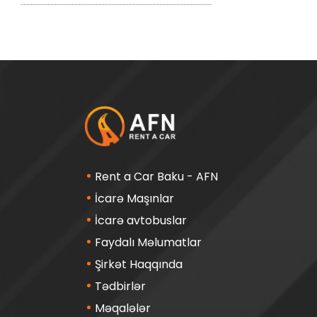
Rent a Car Baku - AFN
İcarə Maşınlar
İcarə avtobuslar
Faydalı Məlumatlar
Şirkət Haqqında
Tədbirlər
Məqalələr