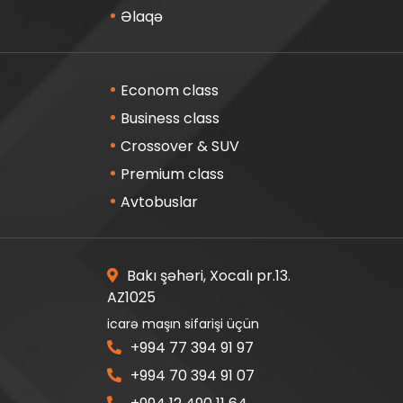
Əlaqə
Econom class
Business class
Crossover & SUV
Premium class
Avtobuslar
Bakı şəhəri, Xocalı pr.13.
AZ1025
icarə maşın sifarişi üçün
+994 77 394 91 97
+994 70 394 91 07