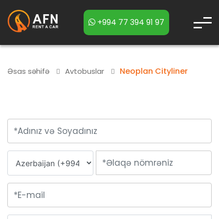
+994 77 394 91 97
Neoplan Cityliner
Əsas səhifə
Avtobuslar