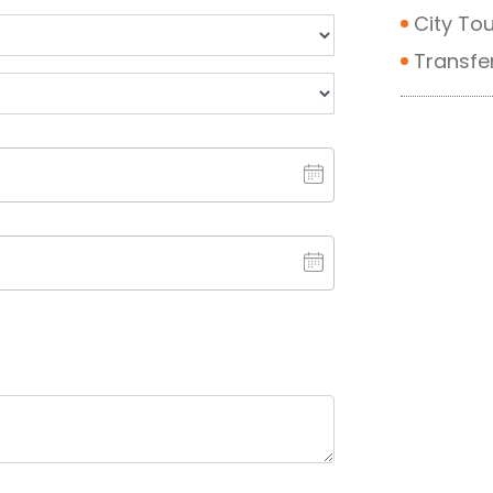
City To
Transfer