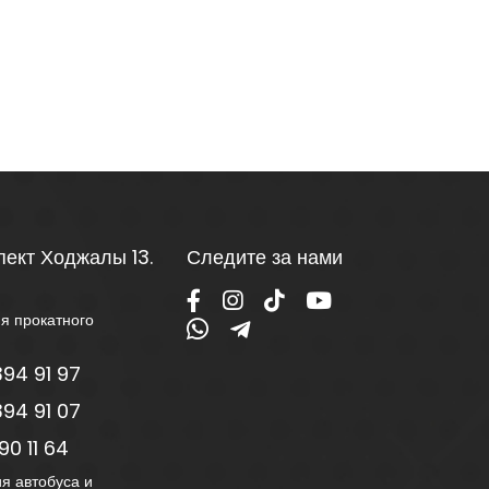
пект Ходжалы 13.
Следите за нами
я прокатного
94 91 97
94 91 07
0 11 64
я автобуса и