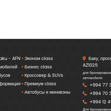
aku - AFN
Эконом class
Баку, прос
AZ1025
омобилей
Бизнес class
для бронировани
бусов
Кроссовер & SUVs
автомобиля
нформация
Премиум class
+994 77 3
Автобусы и минивэны
+994 70 3
+994 12 49
Для бронировани