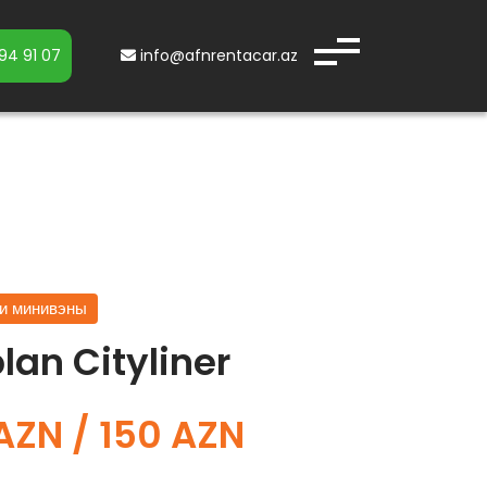
94 91 07
info@afnrentacar.az
и минивэны
lan Cityliner
AZN / 150 AZN