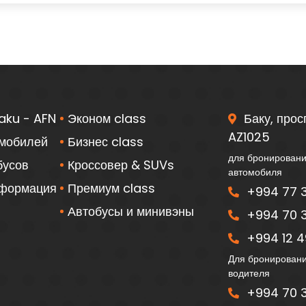
aku - AFN
Эконом class
Баку, прос
AZ1025
омобилей
Бизнес class
для бронировани
бусов
Кроссовер & SUVs
автомобиля
нформация
Премиум class
+994 77 3
Автобусы и минивэны
+994 70 3
+994 12 49
Для бронировани
водителя
+994 70 3