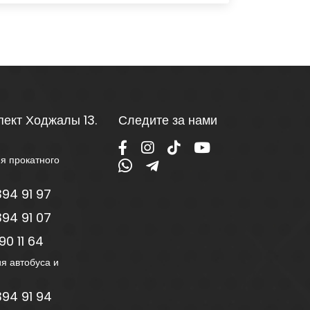
пект Ходжалы 13.
Следите за нами
я прокатного
94 91 97
94 91 07
0 11 64
я автобуса и
94 91 94