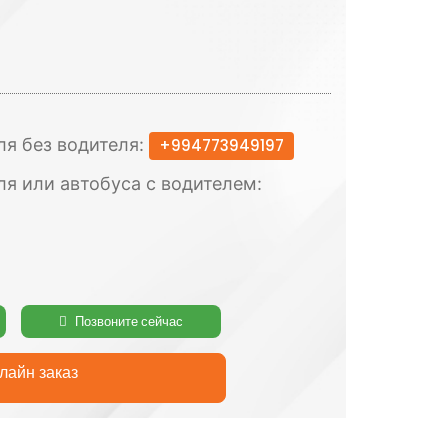
ля без водителя:
+994773949197
ля или автобуса с водителем:
Позвоните сейчас
айн заказ