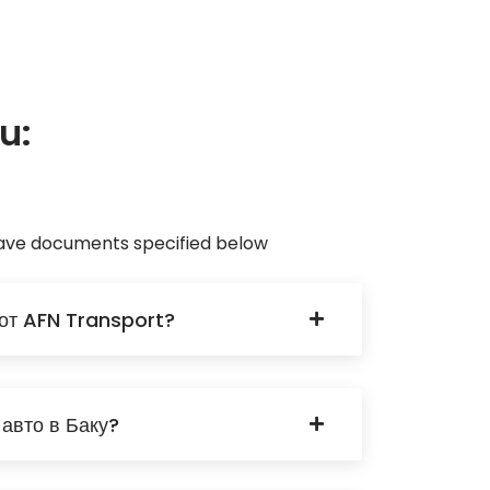
u:
eave documents specified below
 от AFN Transport?
авто в Баку?