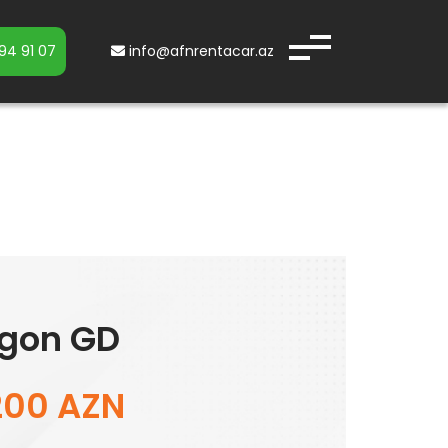
94 91 07
info@afnrentacar.az
agon GD
200 AZN