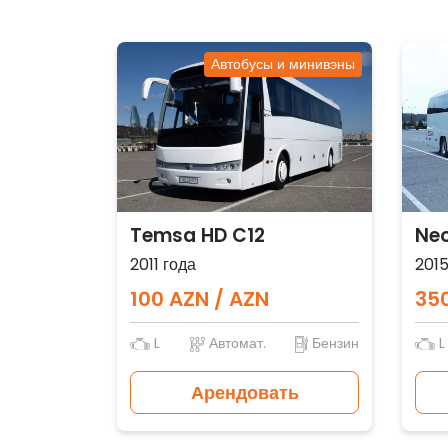
Автобусы и минивэны
Temsa HD C12
Neo
2011 года
2015
100 AZN / AZN
350
L
Автомат.
Бензин
L
Арендовать