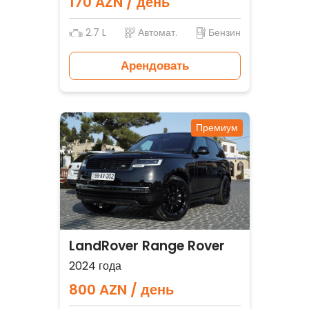
170 AZN / день
2.7 L
Автомат.
Бензин
Арендовать
Премиум
LandRover Range Rover
2024 года
800 AZN / день