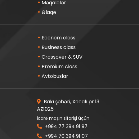
Məqalələr
Əlaqə
Econom class
Business class
Crossover & SUV
Premium class
Avtobuslar
Bakı şəhəri, Xocalı pr.13.
AZ1025
icarə maşın sifarişi üçün
+994 77 394 91 97
+994 70 394 91 07