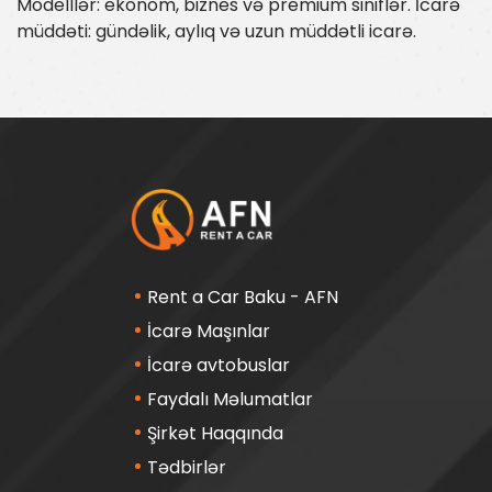
Modelllər: ekonom, biznes və premium siniflər. İcarə
müddəti: gündəlik, aylıq və uzun müddətli icarə.
Rent a Car Baku - AFN
İcarə Maşınlar
İcarə avtobuslar
Faydalı Məlumatlar
Şirkət Haqqında
Tədbirlər