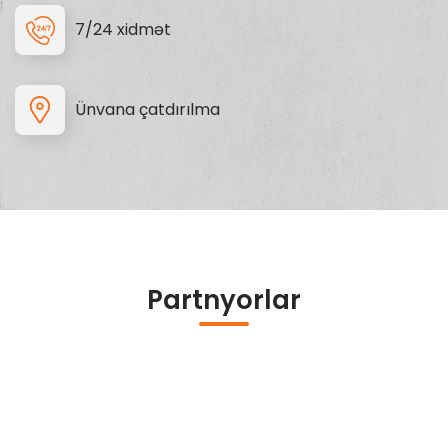
7/24 xidmət
Ünvana çatdırılma
Partnyorlar