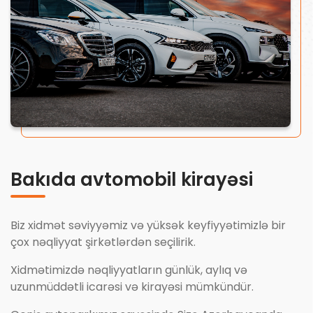
Bakıda avtomobil kirayəsi
Biz xidmət səviyyəmiz və yüksək keyfiyyətimizlə bir
çox nəqliyyat şirkətlərdən seçilirik.
Xidmətimizdə nəqliyyatların günlük, aylıq və
uzunmüddətli icarəsi və kirayəsi mümkündür.