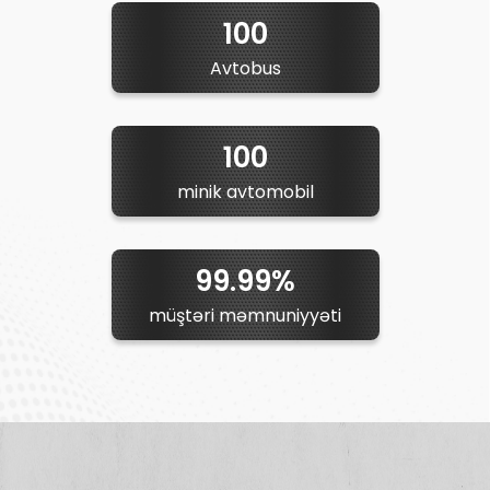
100
Avtobus
100
minik avtomobil
99.99%
müştəri məmnuniyyəti