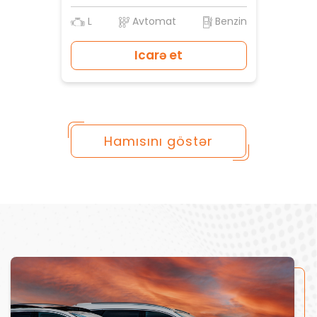
L
Avtomat
Benzin
Icarə et
Hamısını göstər