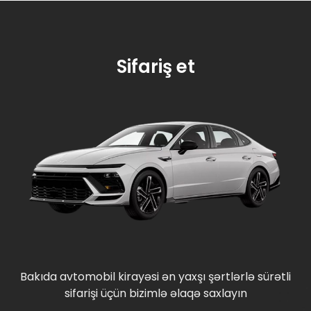
Sifariş et
Bakıda avtomobil kirayəsi ən yaxşı şərtlərlə sürətli
sifarişi üçün bizimlə əlaqə saxlayın