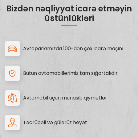
Bizdən nəqliyyat icarə etməyin
üstünlükləri
Avtoparkımızda 100-dən çox icarə maşını
Bütün avtomobillərimiz tam sığortalıdır
Avtomobil üçün münasib qiymətlər
Təcrübəli və gülərüz heyət