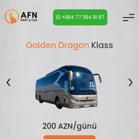
+994 77 394 91 97
Isuzu 2014
Əvvəlki
Son
90 AZN/günü