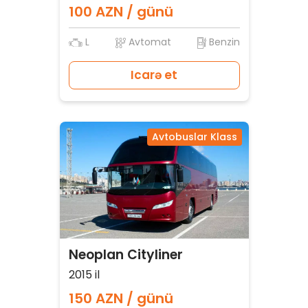
100 AZN / günü
L
Avtomat
Benzin
Icarə et
Avtobuslar Klass
Neoplan Cityliner
2015 il
150 AZN / günü