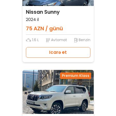
Nissan Sunny
2024 il
75 AZN / günü
1.6 L
Avtomat
Benzin
Icarə et
Premium Klass