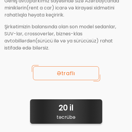
Geniş avtoparkımız sayəsində Sizə Azərbaycanda
miniklərin(rent a car) icarə və kirayəsi xidmətini
rahatlıqla həyata keçiririk.
Şirkətimizin balansında olan son model sedanlar,
SUV-lar, crossoverlər, biznes-klas
avtobillərdən(sürücü ilə və ya sürücüsüz) rahat
istifadə edə bilərsiz.
Ətraflı
20 il
təcrübə