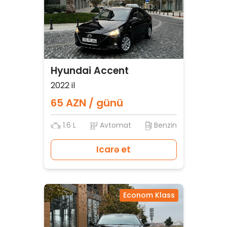
Hyundai Accent
2022 il
65 AZN / günü
1.6 L
Avtomat
Benzin
Icarə et
Econom Klass