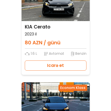
KIA Cerato
2023 il
80 AZN / günü
1.6 L
Avtomat
Benzin
Icarə et
Econom Klass