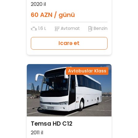
2020 il
60 AZN / günü
1.6 L
Avtomat
Benzin
Icarə et
Avtobuslar Klass
Temsa HD C12
2011 il