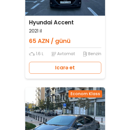
Hyundai Accent
2021 il
65 AZN / günü
1.6 L
Avtomat
Benzin
Icarə et
Econom Klass