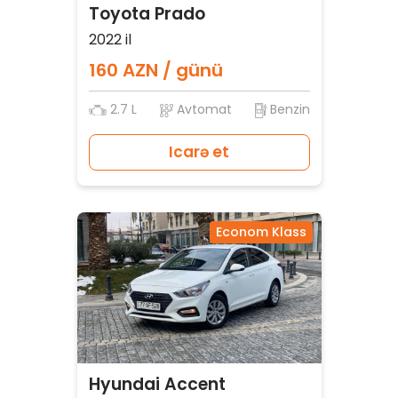
Toyota Prado
2022 il
160 AZN / günü
2.7 L
Avtomat
Benzin
Icarə et
Econom Klass
Hyundai Accent