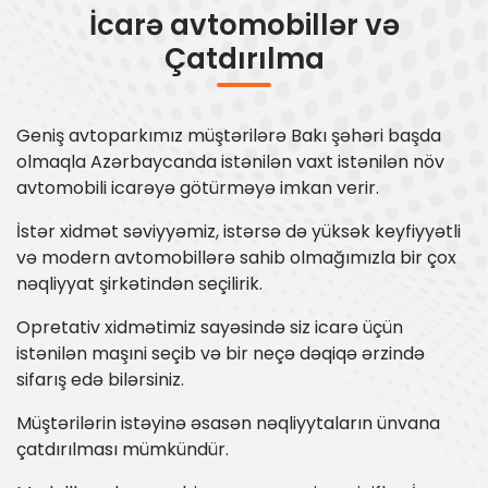
İcarə avtomobillər və
Çatdırılma
Geniş avtoparkımız müştərilərə Bakı şəhəri başda
olmaqla Azərbaycanda istənilən vaxt istənilən növ
avtomobili icarəyə götürməyə imkan verir.
İstər xidmət səviyyəmiz, istərsə də yüksək keyfiyyətli
və modern avtomobillərə sahib olmağımızla bir çox
nəqliyyat şirkətindən seçilirik.
Opretativ xidmətimiz sayəsində siz icarə üçün
istənilən maşıni seçib və bir neçə dəqiqə ərzində
sifarış edə bilərsiniz.
Müştərilərin istəyinə əsasən nəqliyytaların ünvana
çatdırılması mümkündür.