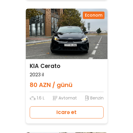
Econom
KIA Cerato
2023 il
80 AZN / günü
1.6 L
Avtomat
Benzin
Icarə et