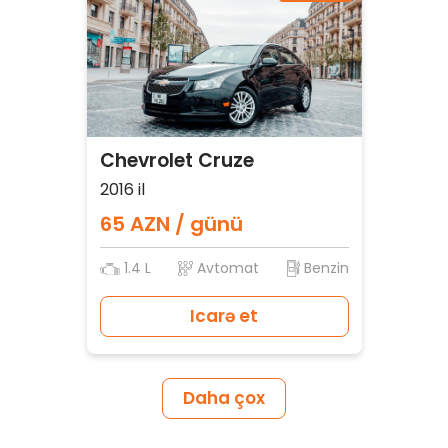
Chevrolet Cruze
2016 il
65 AZN / günü
1.4 L
Avtomat
Benzin
Icarə et
Daha çox