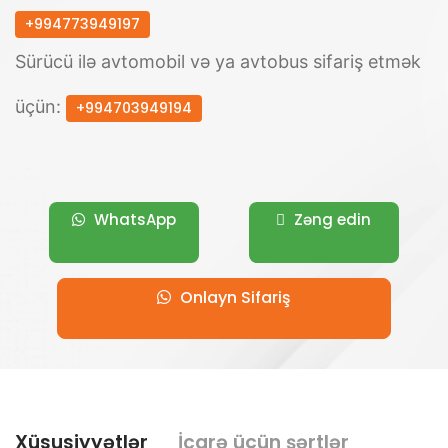
+994773949197
Sürücü ilə avtomobil və ya avtobus sifariş etmək
üçün:
+994703949194
WhatsApp
Zəng edin
Onlayn Sifariş
Xüsusiyyətlər
İcarə üçün şərtlər