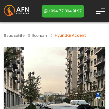
+994 77 394 91 97
Hyundai Accent
Əsas səhifə
Econom