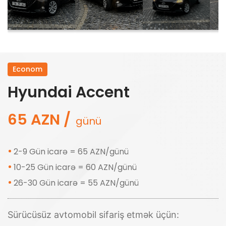
Econom
Hyundai Accent
65 AZN /
günü
2-9 Gün icarə = 65 AZN/günü
10-25 Gün icarə = 60 AZN/günü
26-30 Gün icarə = 55 AZN/günü
Sürücüsüz avtomobil sifariş etmək üçün: