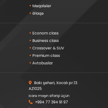
Məqalələr
Əlaqə
Econom class
Business class
Crossover & SUV
Premium class
Avtobuslar
Bakı şəhəri, Xocalı pr.13.
AZ1025
icarə maşın sifarişi üçün
+994 77 394 91 97