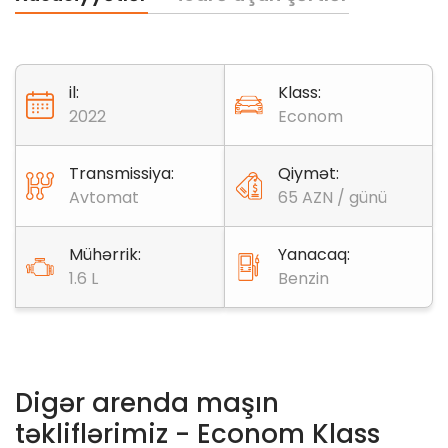
il:
Klass:
2022
Econom
Transmissiya:
Qiymət:
Avtomat
65 AZN / günü
Mühərrik:
Yanacaq:
1.6 L
Benzin
Digər arenda maşın
təkliflərimiz - Econom Klass