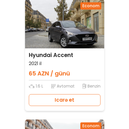
Econom
Hyundai Accent
2021 il
65 AZN / günü
1.6 L
Avtomat
Benzin
Icarə et
Econom