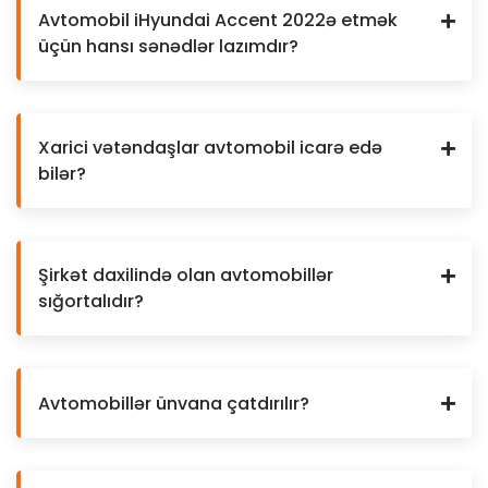
Avtomobil iHyundai Accent 2022ə etmək
üçün hansı sənədlər lazımdır?
Xarici vətəndaşlar avtomobil icarə edə
bilər?
Şirkət daxilində olan avtomobillər
sığortalıdır?
Avtomobillər ünvana çatdırılır?