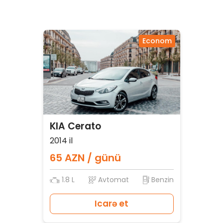
Econom
KIA Cerato
2014 il
65 AZN / günü
1.8 L
Avtomat
Benzin
Icarə et