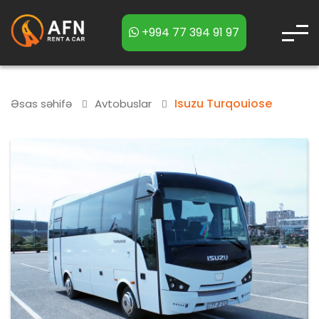
+994 77 394 91 97
Isuzu Turqouiose
Əsas səhifə
Avtobuslar