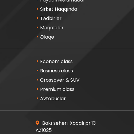
Şirkət Haqqında
Tədbirlər
Məqalələr
Əlaqə
Econom class
Business class
Crossover & SUV
Premium class
Avtobuslar
Bakı şəhəri, Xocalı pr.13.
AZ1025