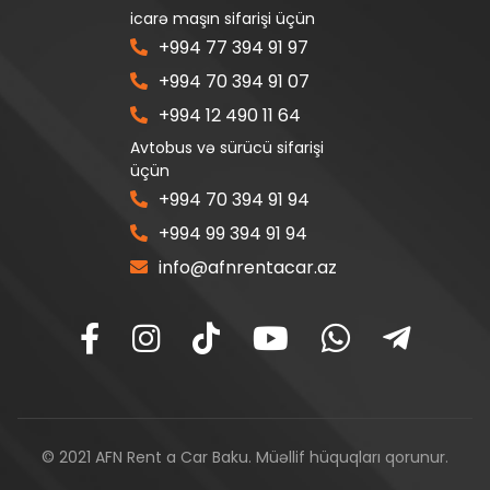
icarə maşın sifarişi üçün
+994 77 394 91 97
+994 70 394 91 07
+994 12 490 11 64
Avtobus və sürücü sifarişi
üçün
+994 70 394 91 94
+994 99 394 91 94
info@afnrentacar.az
© 2021 AFN Rent a Car Baku. Müəllif hüquqları qorunur.