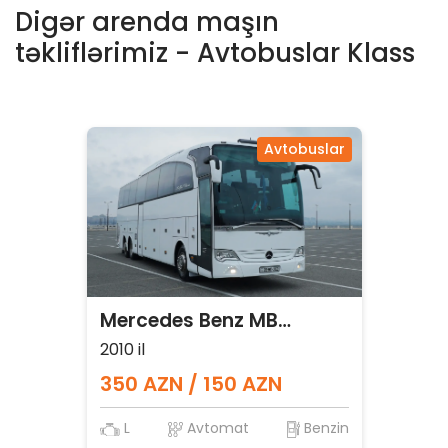
Digər arenda maşın
təkliflərimiz - Avtobuslar Klass
Avtobuslar
Mercedes Benz MB
Traveqo
2010 il
350 AZN / 150 AZN
L
Avtomat
Benzin