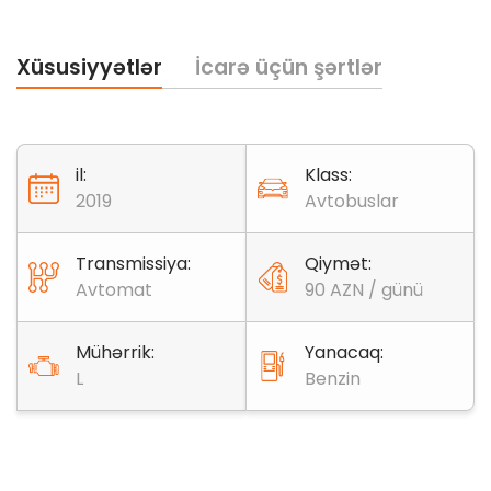
Xüsusiyyətlər
İcarə üçün şərtlər
il:
Klass:
2019
Avtobuslar
Transmissiya:
Qiymət:
Avtomat
90 AZN / günü
Mühərrik:
Yanacaq:
L
Benzin