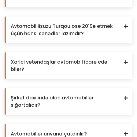
Avtomobil iIsuzu Turqouiose 2019ə etmək
üçün hansı sənədlər lazımdır?
Xarici vətəndaşlar avtomobil icarə edə
bilər?
Şirkət daxilində olan avtomobillər
sığortalıdır?
Avtomobillər ünvana çatdırılır?