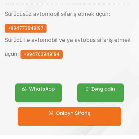
Sürücüsüz avtomobil sifariş etmək üçün:
+994773949197
Sürücü ilə avtomobil və ya avtobus sifariş etmək
üçün:
+994703949194
WhatsApp
Zəng edin
Onlayn Sifariş