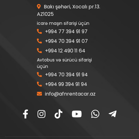
Bakı şəhəri, Xocalı pr.13.
AZ1025
icarə maşın sifarişi üçün
+994 77 394 91 97
+994 70 394 91 07
+994 12 490 11 64
Avtobus və sürücü sifarişi
üçün
+994 70 394 91 94
+994 99 394 91 94
info@afnrentacar.az