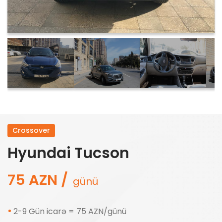
Crossover
Hyundai Tucson
75 AZN /
günü
2-9 Gün icarə = 75 AZN/günü