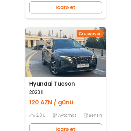
Icarə et
Crossover
Hyundai Tucson
2023 il
120 AZN / günü
2.0 L
Avtomat
Benzin
Icarə et