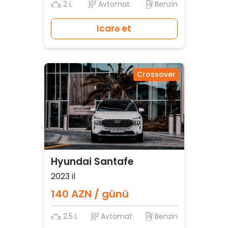
2 L
Avtomat
Benzin
Icarə et
Crossover
Hyundai Santafe
2023 il
140 AZN / günü
2.5 L
Avtomat
Benzin