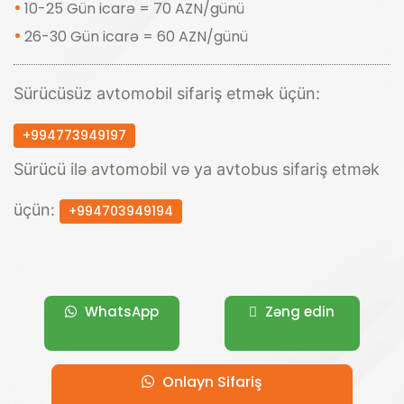
10-25 Gün icarə = 70 AZN/günü
26-30 Gün icarə = 60 AZN/günü
Sürücüsüz avtomobil sifariş etmək üçün:
+994773949197
Sürücü ilə avtomobil və ya avtobus sifariş etmək
üçün:
+994703949194
WhatsApp
Zəng edin
Onlayn Sifariş