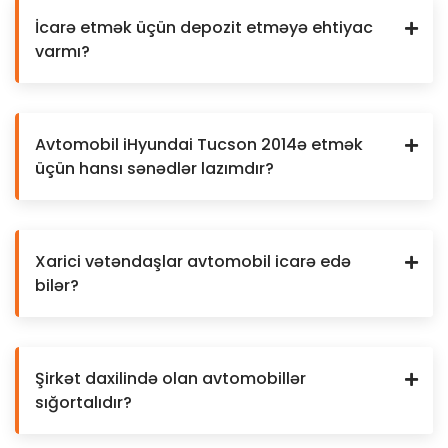
İcarə etmək üçün depozit etməyə ehtiyac
varmı?
Avtomobil iHyundai Tucson 2014ə etmək
üçün hansı sənədlər lazımdır?
Xarici vətəndaşlar avtomobil icarə edə
bilər?
Şirkət daxilində olan avtomobillər
sığortalıdır?