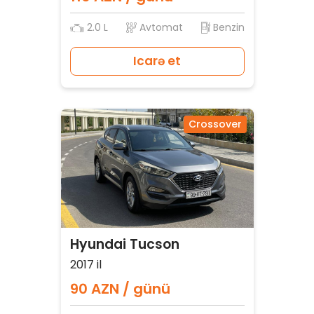
2.0 L
Avtomat
Benzin
Icarə et
Crossover
Hyundai Tucson
2017 il
90 AZN / günü