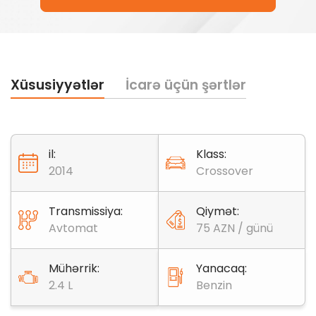
Xüsusiyyətlər
İcarə üçün şərtlər
il:
Klass:
2014
Crossover
Transmissiya:
Qiymət:
Avtomat
75 AZN / günü
Mühərrik:
Yanacaq:
2.4 L
Benzin