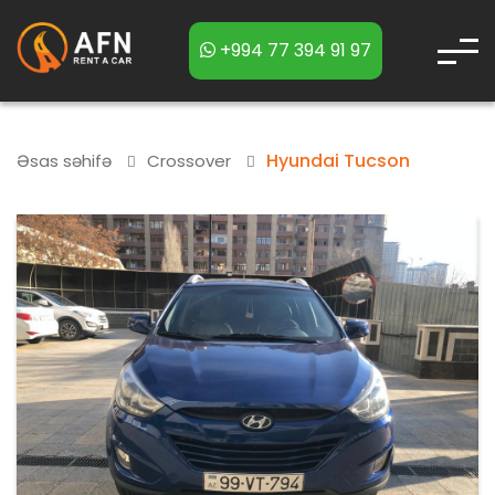
+994 77 394 91 97
Hyundai Tucson
Əsas səhifə
Crossover